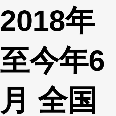
2018年
财经
教育
乡村振兴
生态环境
一带一路
央博
大国智造
大国展会
大国保险
云顶对话
云起
超
至今年6
CCTV.节目官网
直播
节目单
栏目
片库
热播榜
月 全国