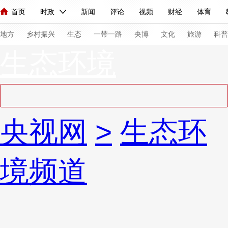
首页
时政
新闻
评论
视频
财经
体育
人民领袖习近平
直播
海外频道
片库
iPanda
栏目大全
联播+
English
中国领导人
节目单
Монгол
听音
央视快评
微视频
习式妙语
主持人
下
地方
乡村振兴
生态
一带一路
央博
文化
旅游
科普
生态环境
总台春晚
网络春晚
共产党员网
秧纪录
纪录片网
新闻
国内
国际
评论
经济
军事
科技
法
央视网
>
生态环
人民领袖习近平
联播+
热解读
天天学习
习式妙语
视频
小央视频
小央直播
直播中国
熊猫频道
V
境频道
现场
前线
比划
快看
蓝海中国
新兵请入列
体育
直播
竞猜
2026年世界杯
2026年冬奥会
VIP会员
CCTV奥林匹克频道
生活体育大会
体育江湖