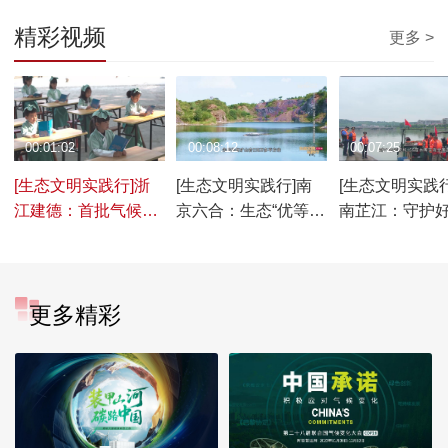
精彩视频
更多 >
00:01:02
00:08:12
00:07:25
[生态文明实践行]浙
[生态文明实践行]南
[生态文明实践行
江建德：首批气候宜
京六合：生态“优等
南芷江：守护
居城市 数字化赋能非
生”谱写绿色发展新篇
青山这份“幸福
遗传承
章
产”
更多精彩