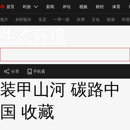
首页
时政
新闻
评论
视频
财经
体育
人民领袖习近平
直播
海外频道
片库
iPanda
栏目大全
联播+
English
中国领导人
节目单
Монгол
听音
央视快评
微视频
习式妙语
主持人
下
地方
乡村振兴
生态
一带一路
央博
文化
旅游
科普
生态环境
总台春晚
网络春晚
共产党员网
秧纪录
纪录片网
新闻
国内
国际
评论
经济
军事
科技
法
分享
手机看
人民领袖习近平
联播+
热解读
天天学习
习式妙语
装甲山河 碳路中
视频
小央视频
小央直播
直播中国
熊猫频道
V
现场
前线
比划
快看
蓝海中国
新兵请入列
国
收藏
体育
直播
竞猜
2026年世界杯
2026年冬奥会
VIP会员
CCTV奥林匹克频道
生活体育大会
体育江湖