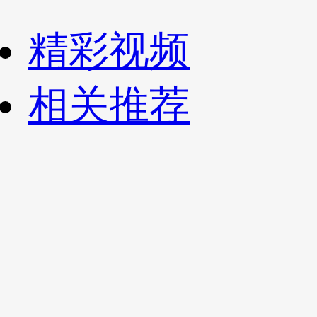
财经
教育
乡村振兴
生态环境
一带一路
央博
精彩视频
大国智造
大国展会
大国保险
云顶对话
云起
超
相关推荐
CCTV.节目官网
直播
节目单
栏目
片库
热播榜