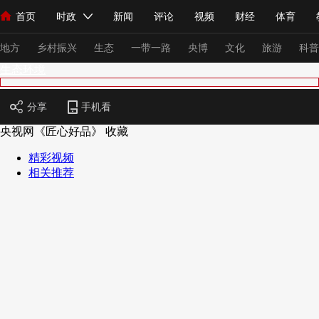
首页
时政
新闻
评论
视频
财经
体育
人民领袖习近平
直播
海外频道
片库
iPanda
栏目大全
联播+
English
中国领导人
节目单
Монгол
听音
央视快评
微视频
习式妙语
主持人
下
地方
乡村振兴
生态
一带一路
央博
文化
旅游
科普
生态环境
总台春晚
网络春晚
共产党员网
秧纪录
纪录片网
分享
手机看
央视网《匠心好品》
收藏
精彩视频
新闻
国内
国际
评论
经济
军事
科技
法
相关推荐
人民领袖习近平
联播+
热解读
天天学习
习式妙语
视频
小央视频
小央直播
直播中国
熊猫频道
V
现场
前线
比划
快看
蓝海中国
新兵请入列
体育
直播
竞猜
2026年世界杯
2026年冬奥会
VIP会员
CCTV奥林匹克频道
生活体育大会
体育江湖