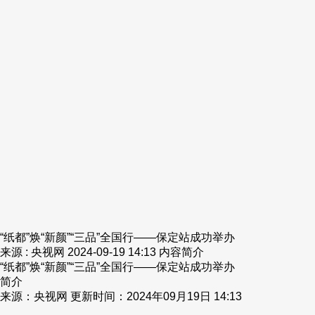
财经
教育
乡村振兴
生态环境
一带一路
央博
大国智造
大国展会
大国保险
云顶对话
云起
超
CCTV.节目官网
直播
节目单
栏目
片库
热播榜
“纸都”焕“新颜”“三品”全国行——保定站成功举办
来源 : 央视网
2024-09-19 14:13
内容简介
“纸都”焕“新颜”“三品”全国行——保定站成功举办
简介
来源：央视网 更新时间：2024年09月19日 14:13