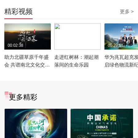
精彩视频
更多 >
00:02:38
00:02:15
00:29:11
助力北疆草原千年盛
走进红树林：潮起潮
华为兆瓦超充发
会 共谱南北文化交融
落间的生命乐园
启绿色物流新
新篇章
更多精彩