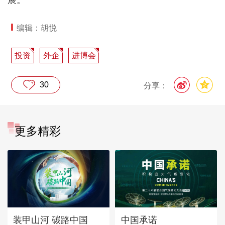
编辑：胡悦
投资
外企
进博会
30
分享：
更多精彩
中国承诺
装甲山河 碳路中国