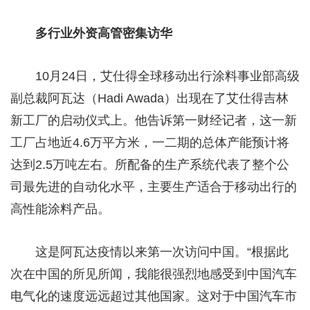
多行业外资高管密集访华
10月24日，艾仕得全球移动出行涂料事业部高级
副总裁阿瓦达（Hadi Awada）出现在了艾仕得吉林
新工厂的启动仪式上。他告诉第一财经记者，这一新
工厂占地近4.6万平方米，一二期的总体产能预计将
达到2.5万吨左右。所配备的生产系统代表了整个公
司最先进的自动化水平，主要生产适合于移动出行的
高性能涂料产品。
这是阿瓦达疫情以来第一次访问中国。“根据此
次在中国的所见所闻，我能很强烈地感受到中国汽车
电气化的速度远远超过其他国家。这对于中国汽车市