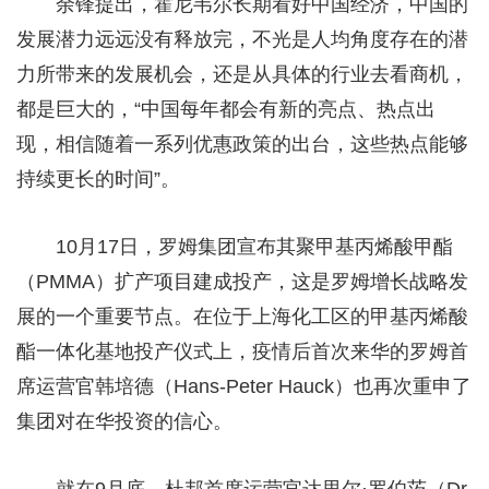
余锋提出，霍尼韦尔长期看好中国经济，中国的
发展潜力远远没有释放完，不光是人均角度存在的潜
力所带来的发展机会，还是从具体的行业去看商机，
都是巨大的，“中国每年都会有新的亮点、热点出
现，相信随着一系列优惠政策的出台，这些热点能够
持续更长的时间”。
10月17日，罗姆集团宣布其聚甲基丙烯酸甲酯
（PMMA）扩产项目建成投产，这是罗姆增长战略发
展的一个重要节点。在位于上海化工区的甲基丙烯酸
酯一体化基地投产仪式上，疫情后首次来华的罗姆首
席运营官韩培德（Hans-Peter Hauck）也再次重申了
集团对在华投资的信心。
就在9月底，杜邦首席运营官达里尔·罗伯茨（Dr