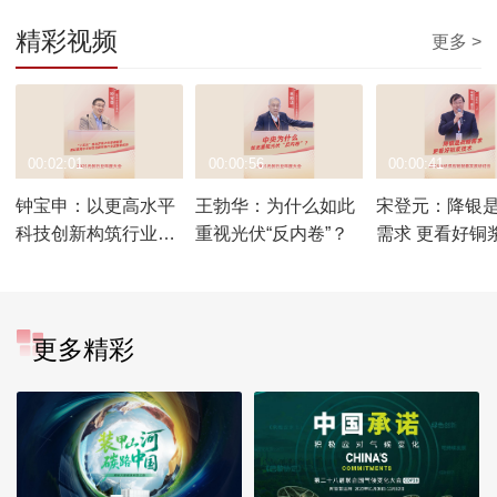
精彩视频
更多 >
00:02:01
00:00:56
00:00:41
钟宝申：以更高水平
王勃华：为什么如此
宋登元：降银
科技创新构筑行业发
重视光伏“反内卷”？
需求 更看好铜
展新优势
更多精彩