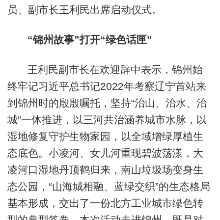
员、副市长王利民出席启动仪式。
“锦州故事”打开“绿色话匣”
王利民副市长在欢迎辞中表示，锦州始
终牢记习近平总书记2022年考察辽宁首站来
到锦州时的殷殷嘱托，坚持“治山、治水、治
城”一体推进，以三河共治涵养城市水脉，以
湿地修复守护生物家园，以全域增绿厚植生
态底色。小凌河、女儿河重现碧波荡漾，大
凌河口湿地丹顶鹤归来，南山垃圾场变身生
态公园，“山海城相融、蓝绿交织”的生态格局
基本形成，交出了一份北方工业城市绿色转
型的典型答卷。本次活动走进锦州，既是对