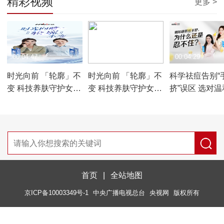
精彩视频
更多 >
00:04:47
00:04:47
00:04:29
时光向前 「轮廓」不
时光向前 「轮廓」不
科学祛痘告别“
变 科技养肤守护女性
变 科技养肤守护女性
挤”误区 选对
紧致轮廓
紧致轮廓
效的祛痘方案
首页
|
全站地图
京ICP备10003349号-1
中央广播电视总台
央视网
版权所有