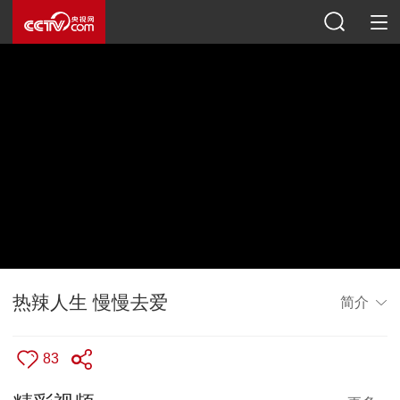
热辣人生 慢慢去爱
简介
83