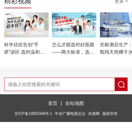
精彩视频
更多 >
00:04:29
00:04:51
00:01:11
科学祛痘告别“手
怎么才能选对好面膜
先检测后生产
挤”误区 选对温和速
——两大标准，选对
瓶纯天然椰子
效的祛痘方案
面膜不踩坑
把关
首页
|
全站地图
京ICP备10003349号-1
中央广播电视总台
央视网
版权所有